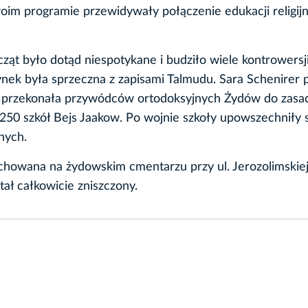
im programie przewidywały połączenie edukacji religijn
cząt było dotąd niespotykane i budziło wiele kontrowersj
zynek była sprzeczna z zapisami Talmudu. Sara Schenirer 
 i przekonała przywódców ortodoksyjnych Żydów do zasa
 250 szkół Bejs Jaakow. Po wojnie szkoły upowszechniły s
nych.
chowana na żydowskim cmentarzu przy ul. Jerozolimskie
tał całkowicie zniszczony.