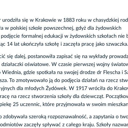
r urodziła się w Krakowie w 1883 roku w chasydzkiej rodz
a w polskiej szkole powszechnej, gdyż dla żydowskich
podjęcie formalnej edukacji w żydowskich szkołach nie 
ąc 14 lat ukończyła szkołę i zaczęła pracę jako szwaczka
cić się dalej, postanowiła zapisać się na wykłady prowad
e działaczki oświatowe. W czasie pierwszej wojny świato
 Wiednia, gdzie spotkała na swojej drodze dr Flescha i
sza. To zmotywowało ją do podjęcia działań na rzecz stw
cyjnych dla młodych Żydówek. W 1917 wróciła do Krako
racę na rzecz stworzenia szkoły dla dziewcząt. Początk
piekę 25 uczennic, które przyjmowała w swoim mieszkan
o zdobywała szeroką rozpoznawalność, a zapytania o tw
dmiotów zaczęły spływać z całego kraju. Szkoły nazwa