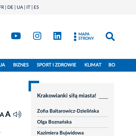
FR
DE
UA
IT
ES
book
Kraków - X
Kraków - YouTube
Kraków - Instagram
Kraków - LinkedIn
MAPA
STRONY
JA
BIZNES
SPORT I ZDROWIE
KLIMAT
BO
Krakowianki siłą miasta!
Zofia Baltarowicz-Dzielińska
A
A
Olga Boznańska
o
Kazimiera Bujwidowa