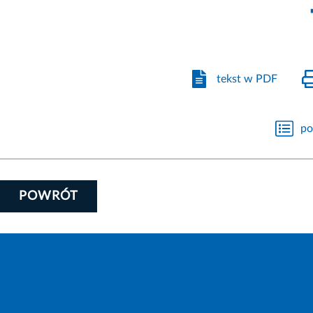
tekst w PDF
po
POWRÓT