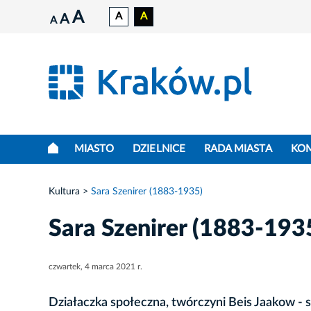
A
A
A
A
A
MIASTO
DZIELNICE
RADA MIASTA
KO
Kultura
Sara Szenirer (1883-1935)
Sara Szenirer (1883-193
czwartek, 4 marca 2021 r.
Działaczka społeczna, twórczyni Beis Jaakow -