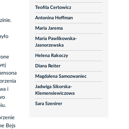
Teofila Certowicz
Antonina Hoffman
inie.
Maria Jarema
było
Maria Pawlikowska-
.
Jasnorzewska
Helena Rakoczy
zone
wej
Diana Reiter
 Samsona
Magdalena Samozwaniec
orzenia
Jadwiga Sikorska-
wa i
Klemensiewiczowa
owo
Sara Szenirer
iu.
orzenie
ne Bejs