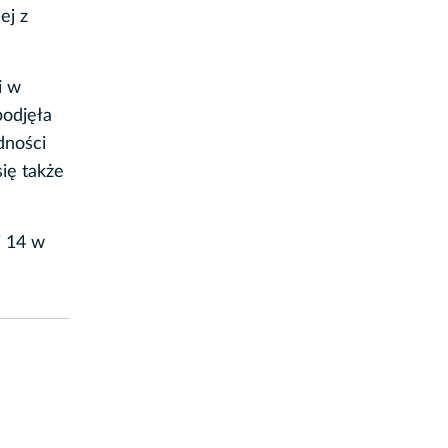
ej z
i w
podjęła
dności
ię także
j 14 w