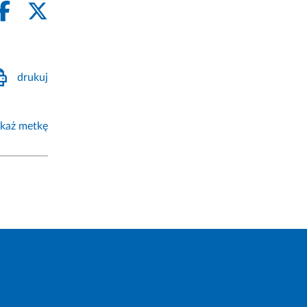
drukuj
każ metkę