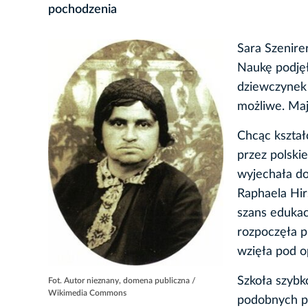
pochodzenia
Sara Szenire
Naukę podjęł
dziewczynek 
możliwe. Maj
Chcąc kształ
przez polski
wyjechała do
Raphaela Hir
szans eduka
rozpoczęła p
wzięła pod o
Szkoła szybk
Fot. Autor nieznany, domena publiczna /
Wikimedia Commons
podobnych po