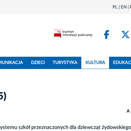
PL
EN
Face
MUNIKACJA
DZIECI
TURYSTYKA
KULTURA
EDUKAC
5)
A
 systemu szkół przeznaczonych dla dziewcząt żydowskieg