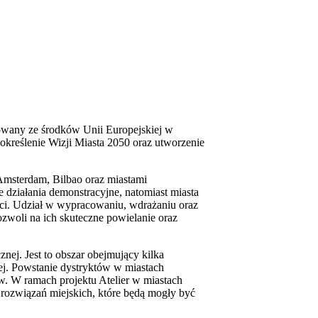
owany ze środków Unii Europejskiej w
określenie Wizji Miasta 2050 oraz utworzenie
Amsterdam, Bilbao oraz miastami
działania demonstracyjne, natomiast miasta
ci. Udział w wypracowaniu, wdrażaniu oraz
zwoli na ich skuteczne powielanie oraz
ej. Jest to obszar obejmujący kilka
ej. Powstanie dystryktów w miastach
ów. W ramach projektu Atelier w miastach
 rozwiązań miejskich, które będą mogły być