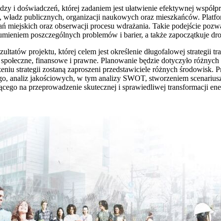
zy i doświadczeń, której zadaniem jest ułatwienie efektywnej współ
su, władz publicznych, organizacji naukowych oraz mieszkańców. Platfor
 miejskich oraz obserwacji procesu wdrażania. Takie podejście pozw
ieniem poszczególnych problemów i barier, a także zapoczątkuje dr
ultatów projektu, której celem jest określenie długofalowej strategii t
 społeczne, finansowe i prawne. Planowanie będzie dotyczyło różnych o
niu strategii zostaną zaproszeni przedstawiciele różnych środowisk. P
o, analiz jakościowych, w tym analizy SWOT, stworzeniem scenariuszy
ego na przeprowadzenie skutecznej i sprawiedliwej transformacji ene