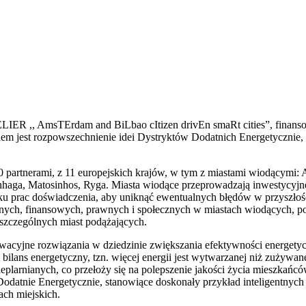
LIER ,, AmsTErdam and BiLbao cItizen drivEn smaRt cities”, finans
m jest rozpowszechnienie idei Dystryktów Dodatnich Energetycznie, 
 partnerami, z 11 europejskich krajów, w tym z miastami wiodącymi: 
haga, Matosinhos, Ryga. Miasta wiodące przeprowadzają inwestycyjne 
u prac doświadczenia, aby uniknąć ewentualnych błędów w przyszłoś
znych, finansowych, prawnych i społecznych w miastach wiodących, po
zczególnych miast podążających.
acyjne rozwiązania w dziedzinie zwiększania efektywności energetyczn
ilans energetyczny, tzn. więcej energii jest wytwarzanej niż zużywan
ieplarnianych, co przełoży się na polepszenie jakości życia mieszkańc
datnie Energetycznie, stanowiące doskonały przykład inteligentnych
ach miejskich.