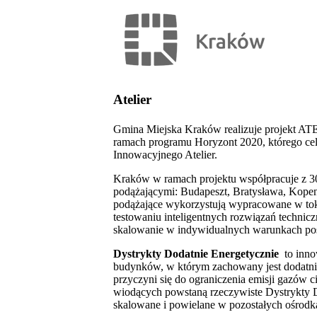
Atelier
Gmina Miejska Kraków realizuje projekt ATE
ramach programu Horyzont 2020, którego cele
Innowacyjnego Atelier.
Kraków w ramach projektu współpracuje z 30
podążającymi: Budapeszt, Bratysława, Kopen
podążające wykorzystują wypracowane w tok
testowaniu inteligentnych rozwiązań technic
skalowanie w indywidualnych warunkach pos
Dystrykty Dodatnie Energetycznie
to innow
budynków, w którym zachowany jest dodatni b
przyczyni się do ograniczenia emisji gazów c
wiodących powstaną rzeczywiste Dystrykty Do
skalowane i powielane w pozostałych ośrodk