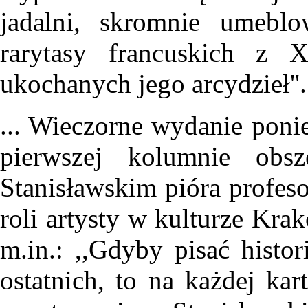
jadalni, skromnie umebl
rarytasy francuskich z 
ukochanych jego arcydzieł''.
... Wieczorne wydanie ponie
pierwszej kolumnie obs
Stanisławskim pióra profes
roli artysty w kulturze Krak
m.in.: ,,Gdyby pisać histor
ostatnich, to na każdej kar