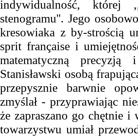
indywidualność, której 
stenogramu''. Jego osobowo
kresowiaka z by-strością 
sprit française i umiejętno
matematyczną precyzją 
Stanisławski osobą frapującą
przepysznie barwnie opow
zmyślał - przyprawiając nie
że zapraszano go chętnie i 
towarzystwu umiał przewod