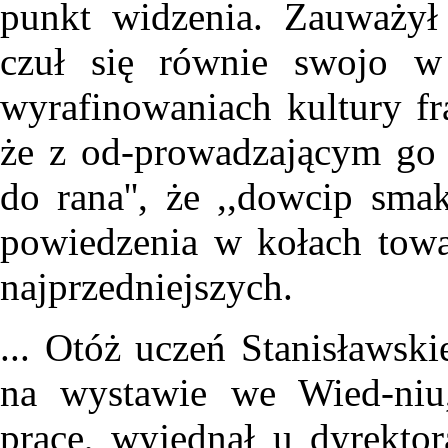
punkt widzenia. Zauważył 
czuł się równie swojo w
wyrafinowaniach kultury fran
że z od-prowadzającym go
do rana'', że ,,dowcip smak
powiedzenia w kołach towa
najprzedniejszych.
... Otóż uczeń Stanisławski
na wystawie we Wied-niu,
pracę, wyjednał u dyrektor