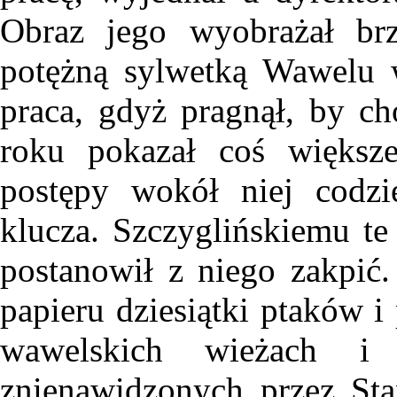
Obraz jego wyobrażał brz
potężną sylwetką Wawelu w
praca, gdyż pragnął, by c
roku pokazał coś większe
postępy wokół niej codzi
klucza. Szczyglińskiemu te 
postanowił z niego zakpić
papieru dziesiątki ptaków i
wawelskich wieżach i
znienawidzonych przez Stan