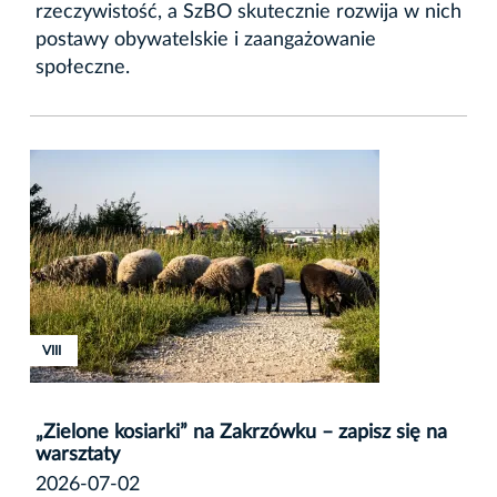
rzeczywistość, a SzBO skutecznie rozwija w nich
postawy obywatelskie i zaangażowanie
społeczne.
XVIII
XVIII
VIII
„Zielone kosiarki” na Zakrzówku – zapisz się na
warsztaty
2026-07-02