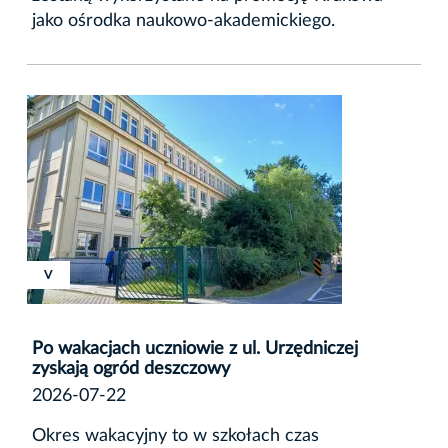
jako ośrodka naukowo-akademickiego.
XVIII
XVIII
V
Po wakacjach uczniowie z ul. Urzędniczej
zyskają ogród deszczowy
2026-07-22
Okres wakacyjny to w szkołach czas